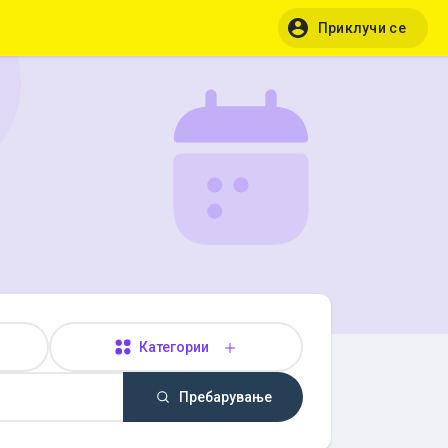
Приклучи се
Категории
Пребарување