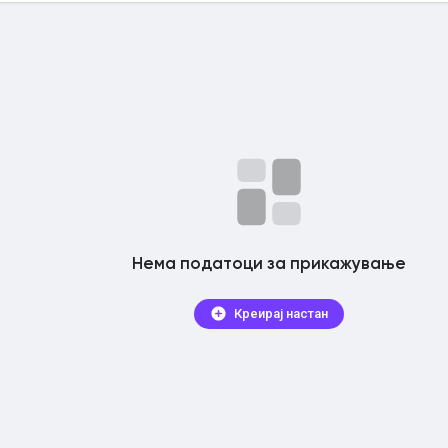
кам
Нема податоци за прикажување
Креирај настан