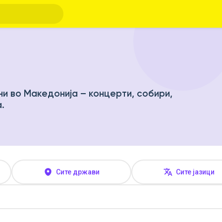
ни во Македонија – концерти, собири,
.
Сите држави
Сите јазици