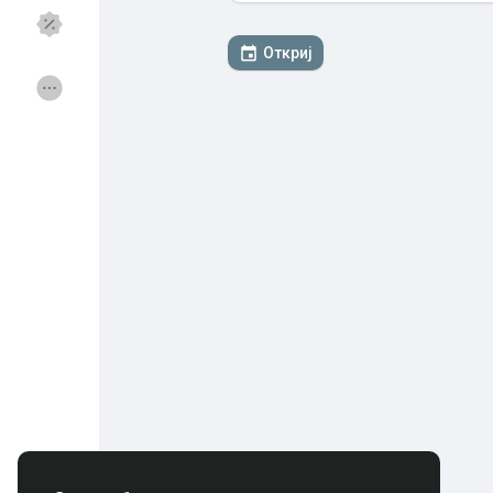
Откриј
Откриј Групи
Мои групи
Откриј Страници
Страници што ги са
Популарни објави
Откриј објави
Понуди
Работи
Курсеви
Форуми
Игри