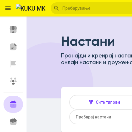
Настани
Reels
Пронајди и креирај наста
онлајн настани и дружења
Откриј Настани
Мои настани
Откриј Блогови
Сите типови
Откриј Пазар