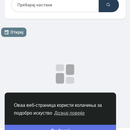
Откриј Пазар
Откриј
Откриј Групи
Мои групи
Откриј Страници
Нема податоци за прикажување
Страници што ги сакам
Оваа веб-страница користи колачиња за
Креирај настан
подобро искуство
Дознај повеќе
Популарни објави