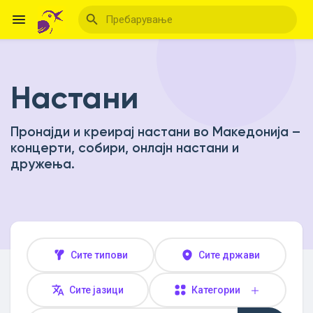
Настани
Reels
Пронајди и креирај настани во Македонија –
концерти, собири, онлајн настани и
Откриј Настани
дружења.
Мои настани
Сите типови
Сите држави
Откриј Блогови
Сите јазици
Категории