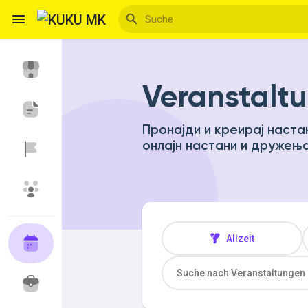
Veranstalt
Reels
Пронајди и креирај наста
онлајн настани и дружења
Entdecken Veranstaltungen
Meine Events
Entdecken Blogs
Allzeit
Entdecken Marktplatz