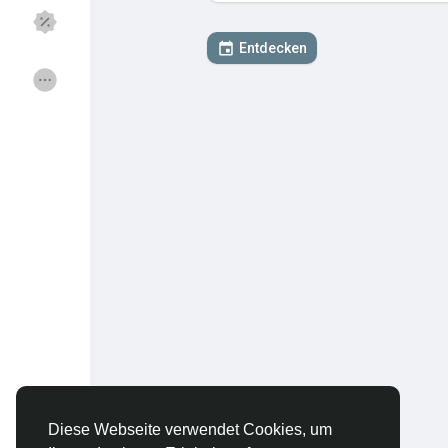
Entdecken
Entdecken Gruppen
Meine Gruppen
Entdecken Seiten
Seiten denen du f
Beliebte Beiträge
Beiträge entdeck
Angebote
Jobs
Gruppen
Foren
Diese Webseite verwendet Cookies, um
Spiele