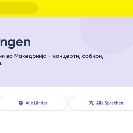
ungen
ни во Македонија – концерти, собири,
.
Alle Länder
Alle Sprachen