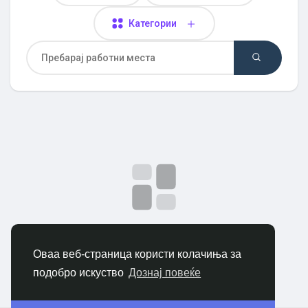
Откриј Пазар
Категории
Откриј Групи
Мои групи
Откриј Страници
Нема податоци за прикажување
Страници што ги сакам
Оваа веб-страница користи колачиња за
подобро искуство
Дознај повеќе
Популарни објави