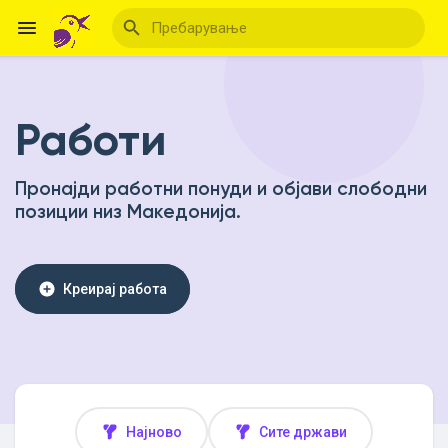
Работи
Reels
Пронајди работни понуди и објави слободни
позиции низ Македонија.
Откриј Настани
Мои настани
Креирај работа
Откриј Блогови
Најново
Сите држави