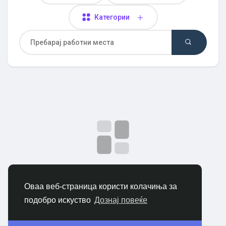
Откриј Пазар
Категории
Откриј Групи
Мои групи
Откриј Страници
Нема податоци за прикажување
Страници што ги сакам
Оваа веб-страница користи колачиња за
подобро искуство
Дознај повеќе
Популарни објави