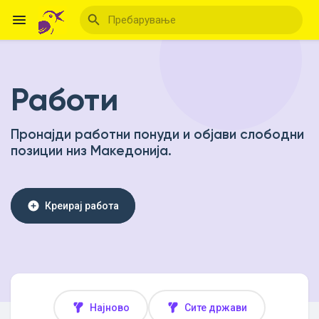
Работи
Reels
Пронајди работни понуди и објави слободни
позиции низ Македонија.
Откриј Настани
Мои настани
Креирај работа
Откриј Блогови
Најново
Сите држави