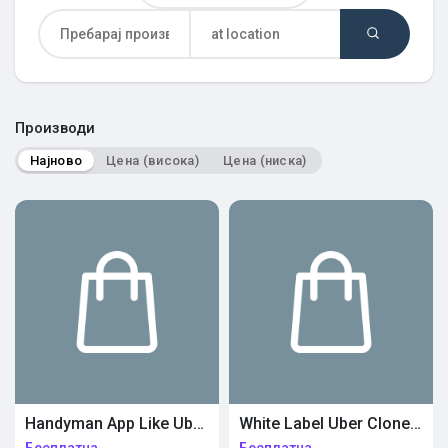
Откриј Пазар
Откриј Групи
Производи
Најново
Цена (висока)
Цена (ниска)
Мои групи
Откриј Страници
Страници што ги сакам
Handyman App Like Uber | Build Your On-Demand Service Marketplace
White Label Uber Clone App | Taxi Booking Software
Популарни објави