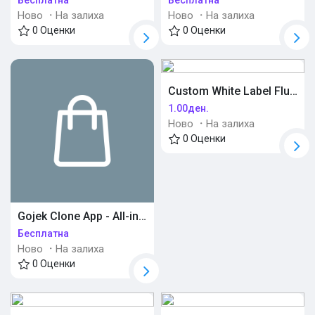
Бесплатна
Бесплатна
Ново
·
На залиха
Ново
·
На залиха
0 Оценки
0 Оценки
Откриј објави
Понуди
Custom White Label Flutter Apps for Modern Businesses
1.00ден.
Ново
·
На залиха
Работи
0 Оценки
Курсеви
Gojek Clone App - All-in-One On-Demand Business Platform
Форуми
Бесплатна
Ново
·
На залиха
0 Оценки
Игри