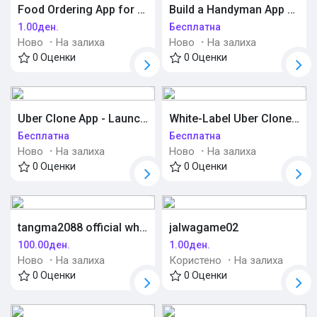
Food Ordering App for Restaurants and Online Food Businesses
Build a Handyman App Like Uber | White Label Solution
1.00ден.
Бесплатна
Ново
·
На залиха
Ново
·
На залиха
0 Оценки
0 Оценки
Uber Clone App - Launch an AI-Powered Taxi Booking Business
White-Label Uber Clone App | Complete Taxi Booking Platform
Бесплатна
Бесплатна
Ново
·
На залиха
Ново
·
На залиха
0 Оценки
0 Оценки
tangma2088 official whatsapp +8613859845573
jalwagame02
100.00ден.
1.00ден.
Ново
·
На залиха
Користено
·
На залиха
0 Оценки
0 Оценки